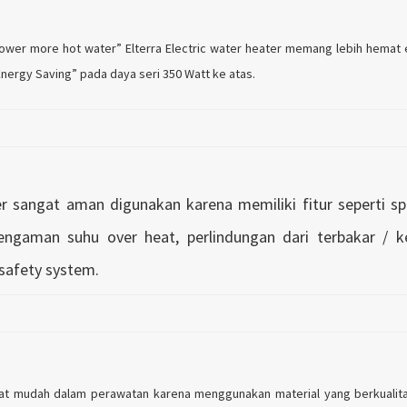
wer more hot water” Elterra Electric water heater memang lebih hemat
“Energy Saving” pada daya seri 350 Watt ke atas.
ter sangat aman digunakan karena memiliki fitur seperti sp
pengaman suhu over heat, perlindungan dari terbakar / ke
 safety system.
gat mudah dalam perawatan karena menggunakan material yang berkualitas