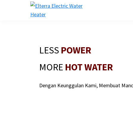
Skip
Skip
Skip
to
to
to
elterra.co.id
primary
main
footer
navigation
content
LESS
POWER
MORE
HOT WATER
Dengan Keunggulan Kami, Membuat Mandi