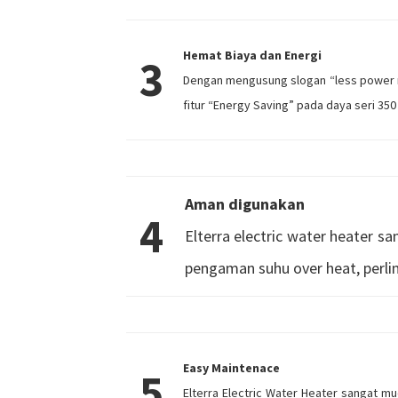
Hemat Biaya dan Energi
3
Dengan mengusung slogan “less power m
fitur “Energy Saving” pada daya seri 350
Aman digunakan
4
Elterra electric water heater sa
pengaman suhu over heat, perlind
Easy Maintenace
5
Elterra Electric Water Heater sangat mu